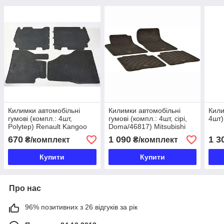
Килимки автомобільні
Килимки автомобільні
Кили
гумові (компл.: 4шт,
гумові (компл.: 4шт, сірі,
4шт)
Polуtep) Renault Kangoo
Doma/46817) Mitsubishi
2008-...
Pajero IV 2006-...
670
1 090
1 3
₴/комплект
₴/комплект
Купити
Купити
Про нас
96% позитивних з 26 відгуків за рік