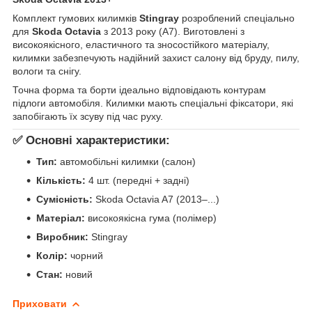
Комплект гумових килимків
Stingray
розроблений спеціально
для
Skoda Octavia
з 2013 року (A7). Виготовлені з
високоякісного, еластичного та зносостійкого матеріалу,
килимки забезпечують надійний захист салону від бруду, пилу,
вологи та снігу.
Точна форма та борти ідеально відповідають контурам
підлоги автомобіля. Килимки мають спеціальні фіксатори, які
запобігають їх зсуву під час руху.
✅ Основні характеристики:
Тип:
автомобільні килимки (салон)
Кількість:
4 шт. (передні + задні)
Сумісність:
Skoda Octavia A7 (2013–...)
Матеріал:
високоякісна гума (полімер)
Виробник:
Stingray
Колір:
чорний
Стан:
новий
Приховати