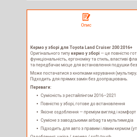
Опис
Кермо у зборі для Toyota Land Cruiser 200 2016+
Оригінального типу
кермо у зборі
— це повністю гот
функціональність, ергономіку та стиль, властиві фл
та передбачає місце для встановлення подушки безп
Може постачатися з кнопками керування (мультирул
Підходить для прямих замін без доопрацювань.
Переваги:
Сумісність з рестайлінгом 2016–2021
Повністю у зборі, готове до встановлення
Якісне оздоблення — преміум вигляд і комфорт
Сумісне з заводськими airbag та мультимедіа
Підходить для авто з правим і лівим кермом (
Оздоблення: шкіра / дерево / soft-touch