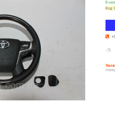
В ная
Код:
+3
повер