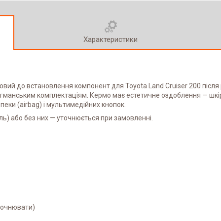
Характеристики
овий до встановлення компонент для Toyota Land Cruiser 200 після р
агманським комплектаціям. Кермо має естетичне оздоблення — шкіра
еки (airbag) і мультимедійних кнопок.
ь) або без них — уточнюється при замовленні.
уточнювати)