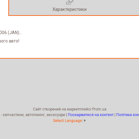
Характеристики
06 (JAN)...
шого авто!
Сайт створений на маркетплейсі
Prom.ua
Kengur Tuning - запчастини, автотюнінг, аксесуари |
Поскаржитися на контент
|
Політика кон
Select Language
▼