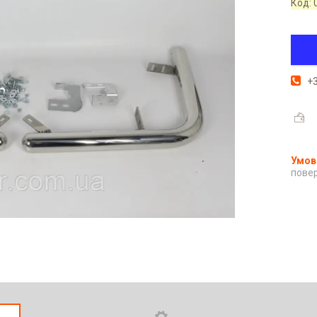
Код:
+3
повер