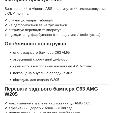
Виготовлений із міцного ABS-пластику, який використовується
в OEM тюнінгу.
✔ стійкий до ударів і вібрацій
✔ не деформується та не тріскається
✔ витримує перепади температур
✔ підходить під фарбування (глянець / мат / колір кузова)
Особливості конструкції
стиль заднього бампера C63 AMG
агресивний спортивний дифузор
сумісність з вихлопними насадками AMG-стилю
покращена візуальна аеродинаміка
підходить для седана W205
Переваги заднього бампера C63 AMG
W205
✔ максимальне візуальне наближення до AMG C63
✔ агресивний і дорогий зовнішній вигляд
✔ значне покращення заднього дизайну авто