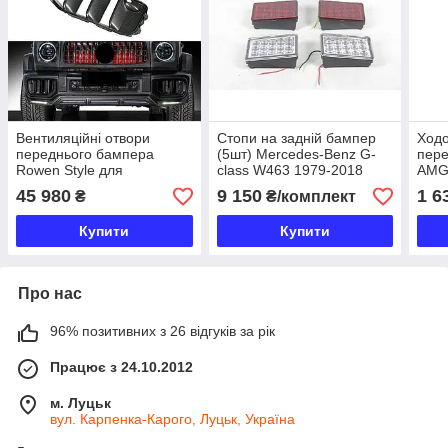
Вентиляційні отвори
Стопи на задній бампер
Ходо
переднього бампера
(5шт) Mercedes-Benz G-
пере
Rowen Style для
class W463 1979-2018
AMG 
Mercedes-Benz G-Class
W22
45 980
9 150
1 6
₴
₴/комплект
W465
Купити
Купити
Про нас
96% позитивних з 26 відгуків за рік
Працює з 24.10.2012
м. Луцьк
вул. Карпенка-Карого, Луцьк, Україна