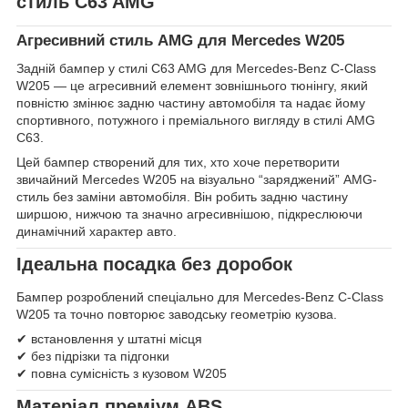
стиль C63 AMG
Агресивний стиль AMG для Mercedes W205
Задній бампер у стилі C63 AMG для Mercedes-Benz C-Class
W205 — це агресивний елемент зовнішнього тюнінгу, який
повністю змінює задню частину автомобіля та надає йому
спортивного, потужного і преміального вигляду в стилі AMG
C63.
Цей бампер створений для тих, хто хоче перетворити
звичайний Mercedes W205 на візуально “заряджений” AMG-
стиль без заміни автомобіля. Він робить задню частину
ширшою, нижчою та значно агресивнішою, підкреслюючи
динамічний характер авто.
Ідеальна посадка без доробок
Бампер розроблений спеціально для Mercedes-Benz C-Class
W205 та точно повторює заводську геометрію кузова.
✔ встановлення у штатні місця
✔ без підрізки та підгонки
✔ повна сумісність з кузовом W205
Матеріал преміум ABS