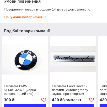
Умови повернення
Повернення товару впродовж 14 днів за домовленістю
Всі умови повернення
Подібні товари компанії
Емблема BMW
Емблема Land Rover -
Ембл
51148132375 (чорна
логотип "Autobiography"
лого
основа, новий тип)
задня, сіра з чорним
задн
написом
напи
300
420
420
₴
₴/комплект