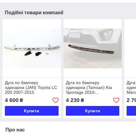
Подібні товари компанії
Дуга по бамперу
Дуга по бамперу
Дуга
одинарна (JAN) Toyota LC
одинарна (Tamsan) Kia
один
200 2007-2015
Sportage 2010-...
Merc
201
4 600
4 230
2 7
₴
₴
Купити
Купити
Про нас