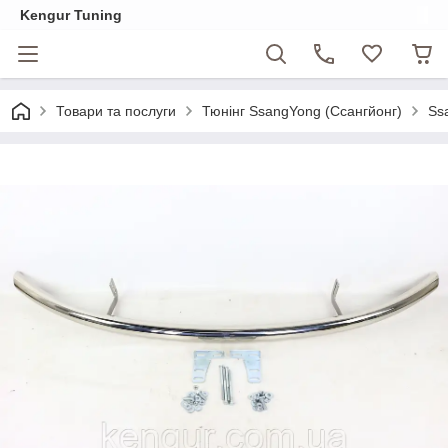
Kengur Tuning
Товари та послуги
Тюнінг SsangYong (Ссангйонг)
Ss