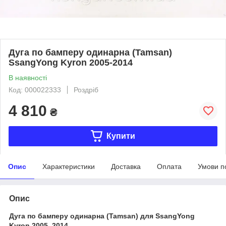
Дуга по бамперу одинарна (Tamsan)
SsangYong Kyron 2005-2014
В наявності
Код: 000022333
Роздріб
4 810
₴
Купити
Опис
Характеристики
Доставка
Оплата
Умови п
Опис
Дуга по бамперу одинарна (Tamsan) для SsangYong
Kyron 2005–2014