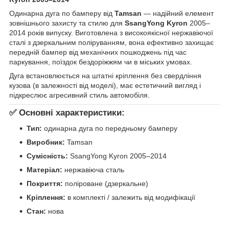
Одинарна дуга по бамперу від
Tamsan
— надійний елемент
зовнішнього захисту та стилю для
SsangYong Kyron
2005–
2014 років випуску. Виготовлена з високоякісної нержавіючої
сталі з дзеркальним поліруванням, вона ефективно захищає
передній бампер від механічних пошкоджень під час
паркування, поїздок бездоріжжям чи в міських умовах.
Дуга встановлюється на штатні кріплення без свердління
кузова (в залежності від моделі), має естетичний вигляд і
підкреслює агресивний стиль автомобіля.
✅ Основні характеристики:
Тип:
одинарна дуга по передньому бамперу
Виробник:
Tamsan
Сумісність:
SsangYong Kyron 2005–2014
Матеріал:
нержавіюча сталь
Покриття:
поліроване (дзеркальне)
Кріплення:
в комплекті / залежить від модифікації
Стан:
нова