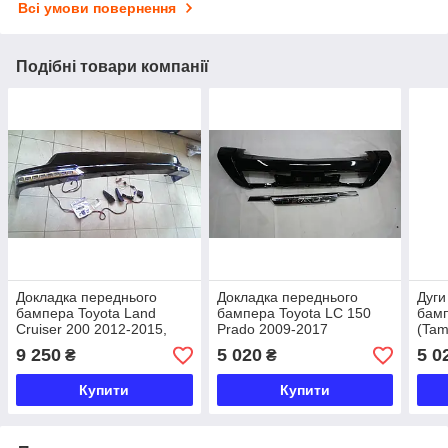
Всі умови повернення
Подібні товари компанії
Докладка переднього
Докладка переднього
Дуги
бампера Toyota Land
бампера Toyota LC 150
бамп
Cruiser 200 2012-2015,
Prado 2009-2017
(Tam
стиль Platinum Edition
Prad
9 250
5 020
5 0
₴
₴
(чорна)
Купити
Купити