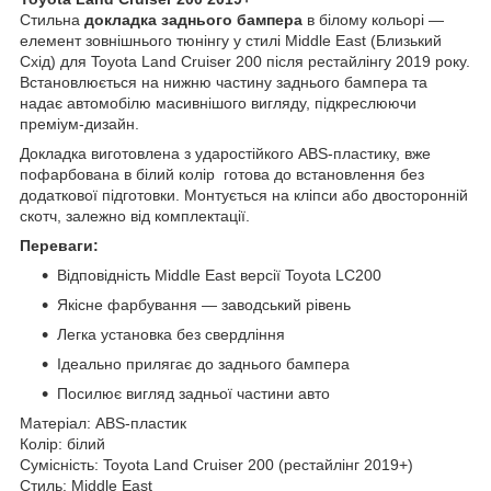
Стильна
докладка заднього бампера
в білому кольорі —
елемент зовнішнього тюнінгу у стилі Middle East (Близький
Схід) для Toyota Land Cruiser 200 після рестайлінгу 2019 року.
Встановлюється на нижню частину заднього бампера та
надає автомобілю масивнішого вигляду, підкреслюючи
преміум-дизайн.
Докладка виготовлена з ударостійкого ABS-пластику, вже
пофарбована в білий колір готова до встановлення без
додаткової підготовки. Монтується на кліпси або двосторонній
скотч, залежно від комплектації.
Переваги:
Відповідність Middle East версії Toyota LC200
Якісне фарбування — заводський рівень
Легка установка без свердління
Ідеально прилягає до заднього бампера
Посилює вигляд задньої частини авто
Матеріал: ABS-пластик
Колір: білий
Сумісність: Toyota Land Cruiser 200 (рестайлінг 2019+)
Стиль: Middle East