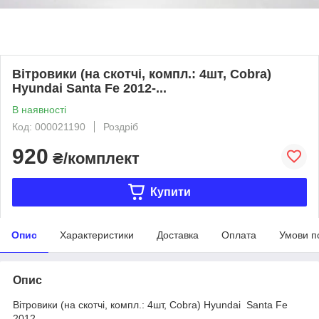
Вітровики (на скотчі, компл.: 4шт, Сobra)
Hyundai Santa Fe 2012-...
В наявності
Код: 000021190
Роздріб
920
₴/комплект
Купити
Опис
Характеристики
Доставка
Оплата
Умови п
Опис
Вітровики (на скотчі, компл.: 4шт, Сobra) Hyundai Santa Fe
2012-......