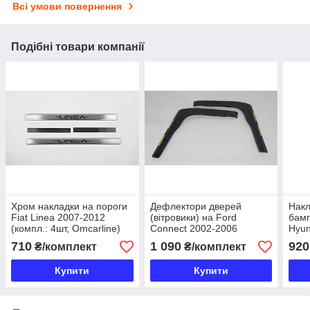
Всі умови повернення
Подібні товари компанії
Хром накладки на пороги
Дефлектори дверей
Накл
Fiat Linea 2007-2012
(вітровики) на Ford
бамп
(компл.: 4шт, Omcarline)
Connect 2002-2006
Hyun
(компл.: 2шт, вставні,
710
1 090
920
₴/комплект
₴/комплект
Heko)
Купити
Купити