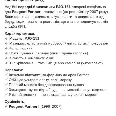
Надійні
передні бризковики PJO-151
створені спеціально
для
Peugeot Partner I покоління
(до рестайлінгу 2007 року).
Вони ефективно захищають кузов, арки та днище авто від
бруду, води, гравію та реагентів, що значно подовжує термін
служби ЛКП.
Характеристики:
🔹 Модель:
PJO-151
🔹 Матеріал: еластичний морозостійкий пластик / поліуретан
🔹 Колір: чорний
🔹 Розташування: передні (ліва + права сторона)
🔹 Кількість в комплекті: 2 шт
🔹 Тип кріплення: штатні місця або саморізи (у комплекті)
Переваги:
✅ Ідеально підходять за формою до арок Partner
✅ Стійкі до ультрафіолету, солі, морозу
✅ Простий монтаж без доопрацювання кузова
✅ Захищають кузов від забруднень і механічних ушкоджень
✅ Якісний пластик — не тріскає навіть у сильні морози
Сумісність:
✔
Peugeot Partner I
(1996–2007)