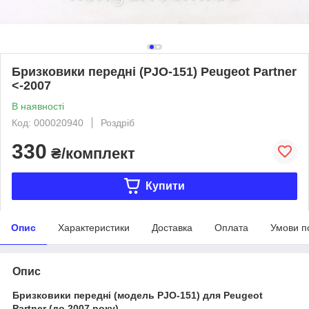
Бризковики передні (PJO-151) Peugeot Partner
<-2007
В наявності
Код: 000020940
Роздріб
330
₴/комплект
Купити
Опис
Характеристики
Доставка
Оплата
Умови п
Опис
Бризковики передні (модель PJO-151) для Peugeot
Partner (до 2007 року)