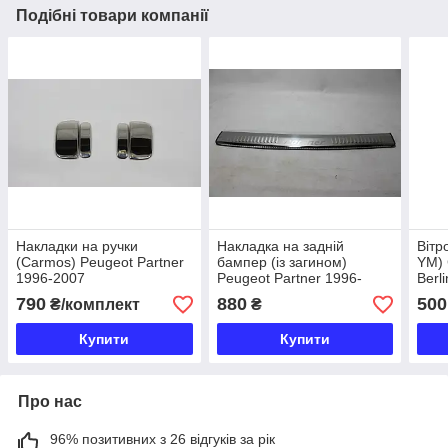
Подібні товари компанії
Накладки на ручки
Накладка на задній
Вітр
(Carmos) Peugeot Partner
бампер (із загином)
YM) 
1996-2007
Peugeot Partner 1996-
Berl
2008
2007-
790
880
500
₴/комплект
₴
Купити
Купити
Про нас
96% позитивних з 26 відгуків за рік