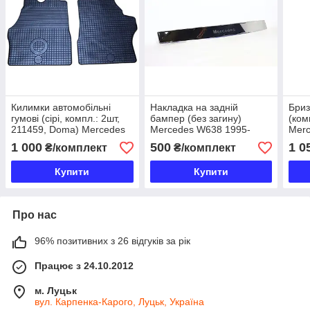
Килимки автомобільні
Накладка на задній
Бриз
гумові (сірі, компл.: 2шт,
бампер (без загину)
(ком
211459, Doma) Mercedes
Mercedes W638 1995-
Mer
Vito W638 1995-2003
2003
1 000
500
1 0
₴/комплект
₴/комплект
Купити
Купити
Про нас
96% позитивних з 26 відгуків за рік
Працює з 24.10.2012
м. Луцьк
вул. Карпенка-Карого, Луцьк, Україна