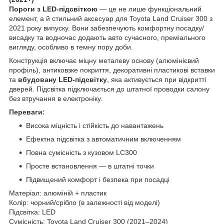
Пороги з LED-підсвіткою
— це не лише функціональний
елемент, а й стильний аксесуар для Toyota Land Cruiser 300 з
2021 року випуску. Вони забезпечують комфортну посадку/
висадку та водночас додають авто сучасного, преміального
вигляду, особливо в темну пору доби.
Конструкція включає міцну металеву основу (алюмінієвий
профіль), антиковзке покриття, декоративні пластикові вставки
та
вбудовану LED-підсвітку
, яка активується при відкритті
дверей. Підсвітка підключається до штатної проводки салону
без втручання в електроніку.
Переваги:
Висока міцність і стійкість до навантажень
Ефектна підсвітка з автоматичним включенням
Повна сумісність з кузовом LC300
Просте встановлення — в штатні точки
Підвищений комфорт і безпека при посадці
Матеріал: алюміній + пластик
Колір: чорний/срібло (в залежності від моделі)
Підсвітка: LED
Сумісність: Toyota Land Cruiser 300 (2021–2024)