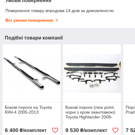
Умови повернення
Повернення товару впродовж 14 днів за домовленістю
Всі умови повернення
Подібні товари компанії
Бокові пороги на Toyota
Бокові пороги (new point,
Поро
RAV-4 2005-2013
чорні з хром окантовкою)
Prad
Toyota Highlander 2008-
2013
6 400
9 530
7 5
₴/комплект
₴/комплект