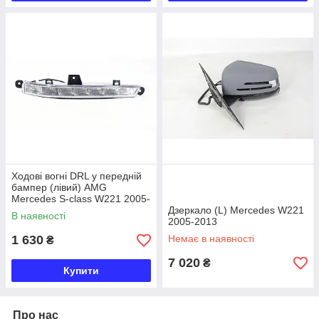
Ходові вогні DRL у передній
бампер (лівий) AMG
Mercedes S-class W221 2005-
2013
Дзеркало (L) Mercedes W221
В наявності
2005-2013
1 630
Немає в наявності
₴
7 020
₴
Купити
Про нас