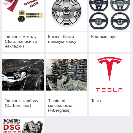
Тюнінг із металу
Колісні Диски
Кастомні рулі
(Лого, написи та
преміум-класу
накладки)
Тюнінг із карбону
Тюнінг зі
Tesla
(Carbon fiber)
скловолокна
(Fiberglass)