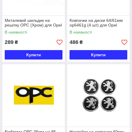
Металевий шильдик на
Ковпачки на диски 64/61мм
решітку OPC (Хром) для Opel
op6461g (4 шт) для Opel
В наявності
В наявності
289
486
₴
₴
Купити
Купити
Емблема OPC 36мм на 85
Наклейки на ковпачки 60мм