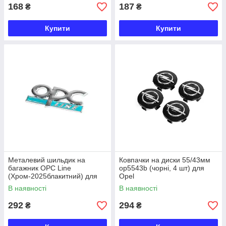
168
187
₴
₴
Купити
Купити
Металевий шильдик на
Ковпачки на диски 55/43мм
багажник OPC Line
op5543b (чорні, 4 шт) для
(Хром-2025блакитний) для
Opel
Opel
В наявності
В наявності
292
294
₴
₴