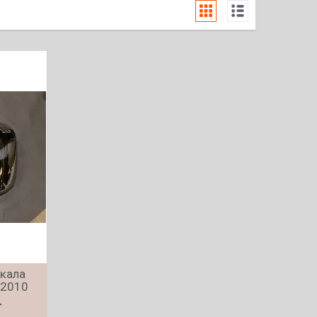
ркала
-2010
т