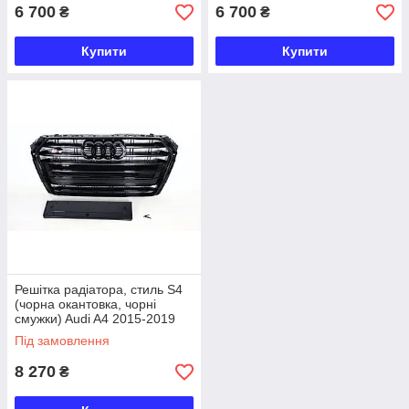
6 700
6 700
₴
₴
Купити
Купити
Решітка радіатора, стиль S4
(чорна окантовка, чорні
смужки) Audi A4 2015-2019
Під замовлення
8 270
₴